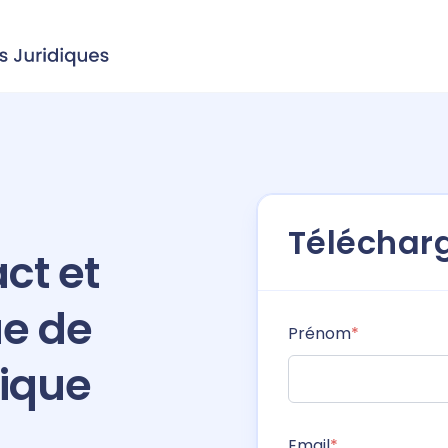
Télécharg
ct et
ue de
Prénom
*
dique
Email
*