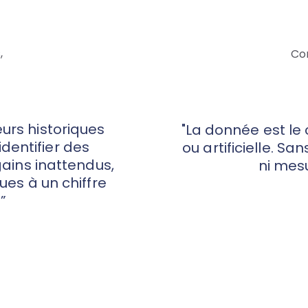
,
Con
eurs historiques
"La donnée est le
dentifier des
ou artificielle. Sa
gains inattendus,
ni mesu
es à un chiffre
”