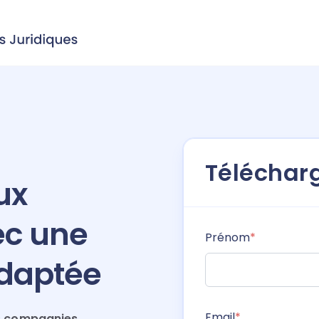
Télécharg
eux
ec une
Prénom
*
adaptée
Email
*
s
compagnies