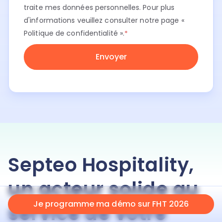
traite mes données personnelles. Pour plus
d'informations veuillez consulter notre page
«
Politique de confidentialité ».
*
Septeo Hospitality,
un acteur solide au
Je programme ma démo sur FHT 2026
service de votre